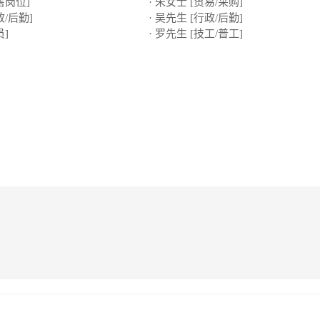
售岗位]
· 朱女士 [贸易/采购]
政/后勤]
· 吴先生 [行政/后勤]
员]
· 罗先生 [技工/普工]