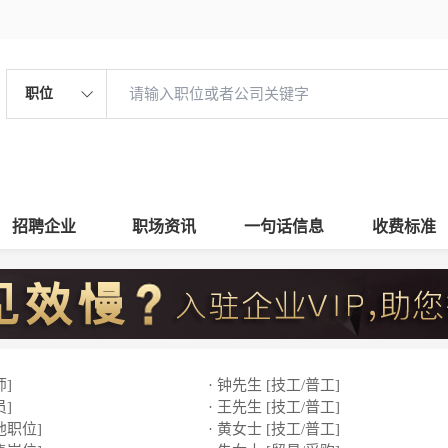
职位
招聘企业
职场资讯
一句话信息
收费标准
师]
· 钟先生 [技工/普工]
员]
· 王先生 [技工/普工]
他职位]
· 黄女士 [技工/普工]