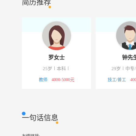
简历推荐
罗女士
钟先
25岁
本科
29岁
中专
4000元
教师
4000-5000元
技工/普工
40
一句话信息