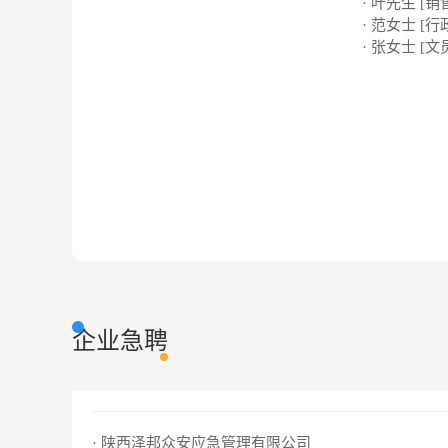
· 叶先生 [销
· 范女士 [行
· 张女士 [文
企业急聘
· 陕西泽邦众安应急管理有限公司