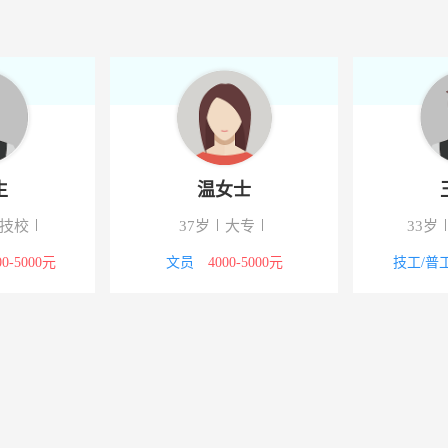
生
温女士
/技校
37岁
大专
33岁
00-5000元
文员
4000-5000元
技工/普